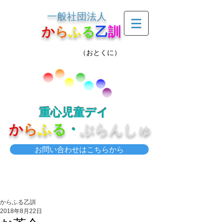
一般社団法人
か
ら
ふ
る
乙
訓
（おとくに）
重心児童デイ
か
ら
ふ
る
・
ぶらんしゅ
お問い合わせはこちらから
からふる乙訓
2018年8月22日