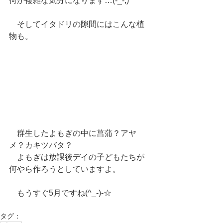
何か複雑な気分になります…(-_-;)
　そしてイタドリの隙間にはこんな植
物も。
　群生したよもぎの中に菖蒲？アヤ
メ？カキツバタ？
　よもぎは放課後デイの子どもたちが
何やら作ろうとしていますよ。
　もうすぐ5月ですね(^_-)-☆
タグ：