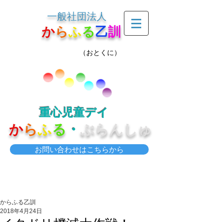
一般社団法人
か
ら
ふ
る
乙
訓
（おとくに）
重心児童デイ
か
ら
ふ
る
・
ぶらんしゅ
お問い合わせはこちらから
からふる乙訓
2018年4月24日