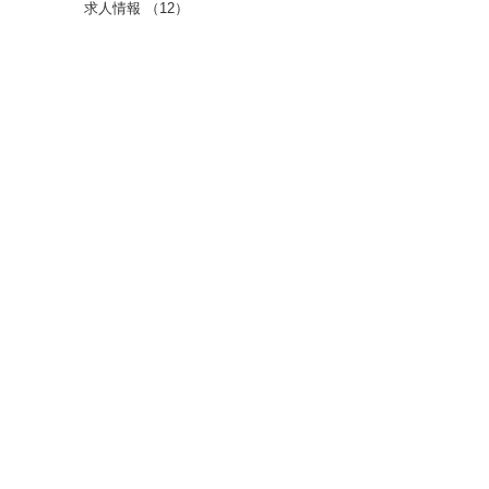
求人情報
（12）
12件の記事
ご挨拶
（10）
10件の記事
事業所進捗情報
（14）
14件の記事
からふる・ぶらんしゅ日記
（209）
209件の記事
代表理事日記
（63）
63件の記事
お知らせ
（74）
74件の記事
​ホーム
​法人情報