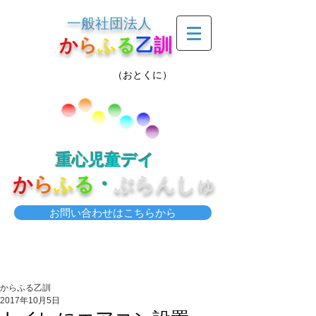
一般社団法人
か
ら
ふ
る
乙
訓
（おとくに）
重心児童デイ
か
ら
ふ
る
・
ぶらんしゅ
お問い合わせはこちらから
からふる乙訓
2017年10月5日