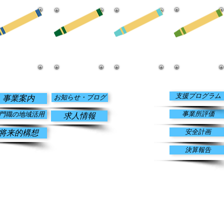
​情報公開
​事業案内
​お知らせ・
​寄付のお願い
ブログ
支援プログラム
お知らせ・ブログ
事業案内
事業所評価
門職の地域活用
求人情報
安全計画
将来的構想
決算報告