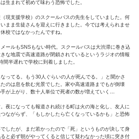
れは生まれて初めて味わう恐怖でした。
校（現支援学校）のスクールバスの先生をしていました。何
ないまま生徒さんを迎えに行きました。今では考えられませ
は休校ではなかったんですね。
メールもSNSもない時代。スクールバスは大渋滞に巻き込
大きな地震で高速道路が閉鎖されているというラジオの情報
時間半遅れで学校に到着しました。
なってる。もう30人ぐらいの人が死んでる。」と聞かさ
見たのは息を飲む光景でした。家や高速道路までもが倒壊
の手が上がり、数十人単位で死者の数が増えていく…
す。夜になっても報道され続ける町は火の海と化し、友人に
然つながらず、「もしかしたら亡くなっているかも」と恐怖
事でしたが、まだ若かったので「死」というものが決して身
眠ると必ず朝がやってくると信じて疑わなかった頃に突き付