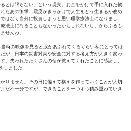
来るとは限らない」という現実。お金をかけて手に入れた物
崩れたあの衝撃…震災がきっかけで人生をどう生きるか改め
物ではなく自分に投資しようと思い理学療法士になりまし
学療法士になることもなかったかもしれないし、からふるも
れませんね。
も当時の映像を見ると涙があふれてくるぐらい私にとっては
したが、日本の災害対策や安全に対する考え方が大きく変わ
ます。失われたたくさんの命が教えてくれたことに感謝し、
うをしました。
わかりません。その日に備えて構えを作っておくことが大切
だまだ不十分ですが、できることを一つずつ積み重ねていき