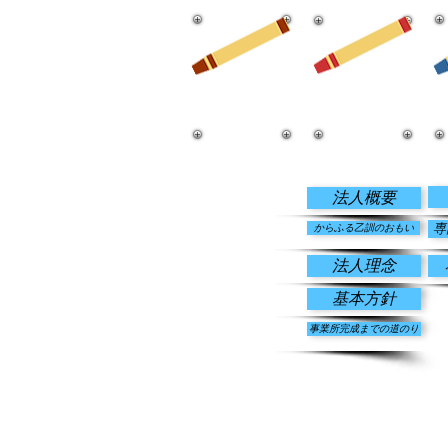
​ホーム
​法人情報
法人概要
専
からふる乙訓のおもい
法人理念
基本方針
事業所完成までの道のり