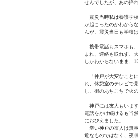
せんでしたが、あの揺
　震災当時私は養護学
が起こったのかわから
んが、震災当日も学校
　携帯電話もスマホも、
まれ、連絡も取れず、
しかわからないまま、1
　「神戸が大変なことに
れ、休憩室のテレビで
し、街のあちこちで火
　神戸には友人もいま
電話をかけ続けるも当
におびえました。
　幸い神戸の友人は無
近なものではなく、夜