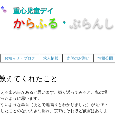
重心児童デイ
か
ら
ふ
る
・
ぶらんし
お知らせ・ブログ
求人情報
寄付のお願い
情報公開
教えてくれたこと
変える出来事があると思います。振り返ってみると、私の場
だったように思います。
がないような轟音（あとで地鳴りとわかりました）が近づい
験したことのない大きな揺れ。京都はそれほど被害はありま