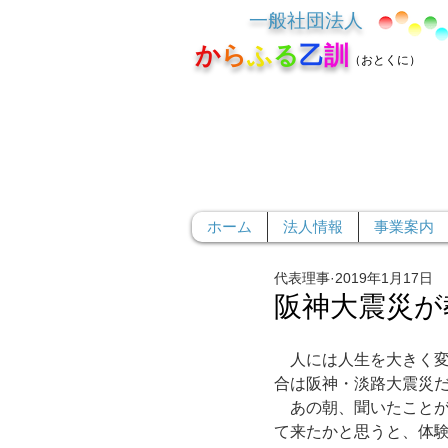
一般社団法人
か
ら
ふ
る
乙
訓
（おとくに）
ホーム
法人情報
事業案内
代表理事
2019年1月17日
阪神大震災が
　人には人生を大きく
合は阪神・淡路大震災
　あの朝、聞いたこと
て来たかと思うと、体