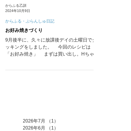
からふる乙訓
2024年10月9日
からふる・ぶらんしゅ日記
お好み焼きづくり
9月後半に、久々に放課後デイの土曜日でク
ッキングをしました。 今回のレシピは
「お好み焼き」 まずは買い出し。Hちゃん
がキャベツやお豆腐（今回は豆腐を生地にし
ました）などの買い出しを一手に引き受けて
くれました。具は魚肉ソーセージにしまし
た。...
アーカイブ