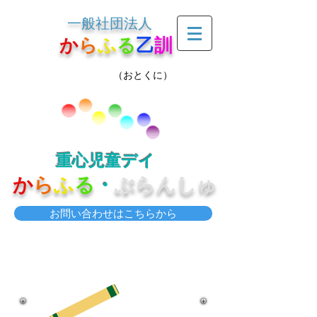
一般社団法人
か
ら
ふ
る
乙
訓
（おとくに）
重心児童デイ
か
ら
ふ
る
・
ぶらんしゅ
お問い合わせはこちらから
新着情報