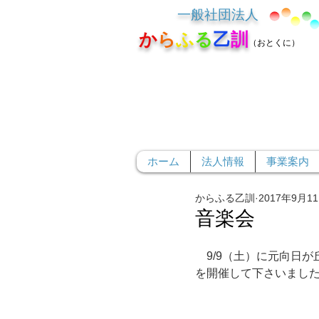
一般社団法人
か
ら
ふ
る
乙
訓
（おとくに）
ホーム
法人情報
事業案内
からふる乙訓
2017年9月1
音楽会
　9/9（土）に元向日
を開催して下さいまし