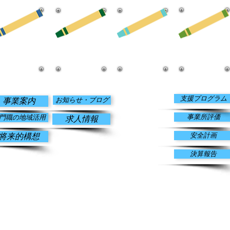
​情報公開
​事業案内
​お知らせ・
​寄付のお願い
ブログ
支援プログラム
お知らせ・ブログ
事業案内
事業所評価
門職の地域活用
求人情報
安全計画
将来的構想
決算報告