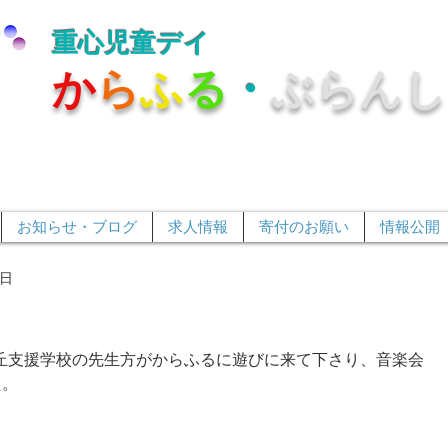
重心児童デイ
か
ら
ふ
る
・
ぶらんし
お知らせ・ブログ
求人情報
寄付のお願い
情報公開
1日
が丘支援学校の先生方がからふるに遊びに来て下さり、音楽会
た。