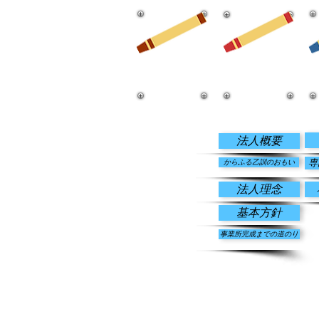
​ホーム
​法人情報
法人概要
専
からふる乙訓のおもい
法人理念
基本方針
事業所完成までの道のり