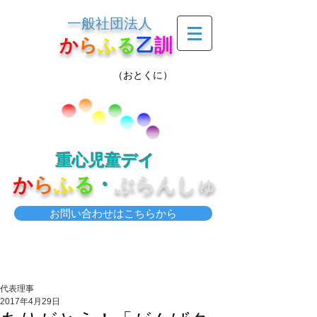
一般社団法人
か
ら
ふ
る
乙
訓
（おとくに）
重心児童デイ
か
ら
ふ
る
・
ぶらんしゅ
お問い合わせはこちらから
代表理事
2017年4月29日