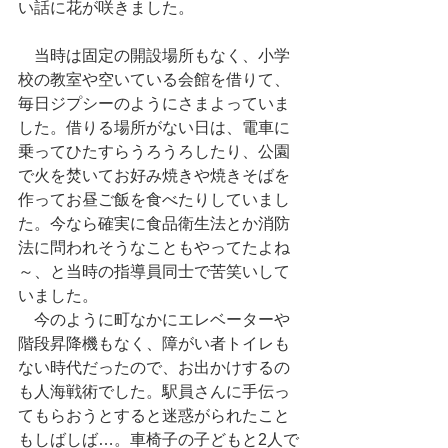
い話に花が咲きました。
　当時は固定の開設場所もなく、小学
校の教室や空いている会館を借りて、
毎日ジプシーのようにさまよっていま
した。借りる場所がない日は、電車に
乗ってひたすらうろうろしたり、公園
で火を焚いてお好み焼きや焼きそばを
作ってお昼ご飯を食べたりしていまし
た。今なら確実に食品衛生法とか消防
法に問われそうなこともやってたよね
～、と当時の指導員同士で苦笑いして
いました。
　今のように町なかにエレベーターや
階段昇降機もなく、障がい者トイレも
ない時代だったので、お出かけするの
も人海戦術でした。駅員さんに手伝っ
てもらおうとすると迷惑がられたこと
もしばしば…。車椅子の子どもと2人で