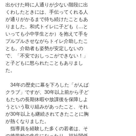
出かけた時に人通りが少ない階段に出
くわしたときには、手伝ってくれる人
が通りがかるまで待ち続けたこともあ
りました。和式トイレに子ども（…と
いっても小中学生とか）を抱えて手を
プルプルさせながらトイレ介助したこ
とも。介助者も姿勢が安定しないの
で、「不安でおしっこができない！」
と子どもに怒られたこともありまし
た。
　34年の歴史に幕を下ろした「がんば
クラブ」ですが、30年以上前から子ど
もたちの長期休暇や放課後を保障しよ
うという取り組みがあったこと、それ
が30年以上も継続されてきたことに胸
が熱くなりました。
　指導員を経験した多くの若者は、そ
の後学校の先生になったり、福祉関係