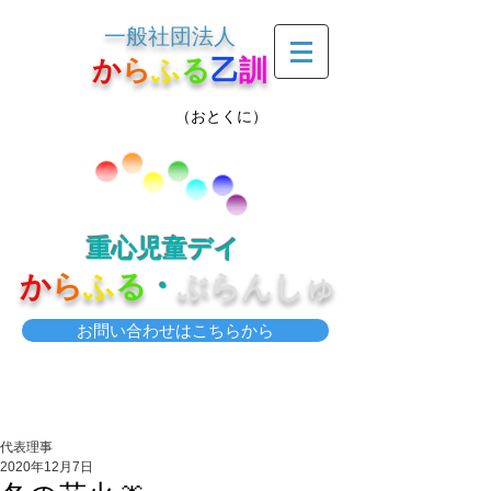
一般社団法人
か
ら
ふ
る
乙
訓
（おとくに）
重心児童デイ
か
ら
ふ
る
・
ぶらんしゅ
お問い合わせはこちらから
代表理事
2020年12月7日