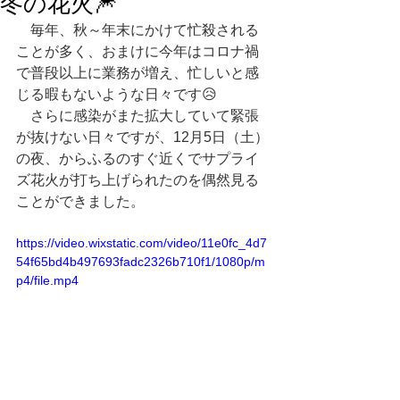
冬の花火🎆
　毎年、秋～年末にかけて忙殺される
ことが多く、おまけに今年はコロナ禍
で普段以上に業務が増え、忙しいと感
じる暇もないような日々です😥
　さらに感染がまた拡大していて緊張
が抜けない日々ですが、12月5日（土）
の夜、からふるのすぐ近くでサプライ
ズ花火が打ち上げられたのを偶然見る
ことができました。
https://video.wixstatic.com/video/11e0fc_4d7
54f65bd4b497693fadc2326b710f1/1080p/m
p4/file.mp4