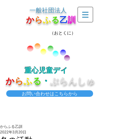
一般社団法人
か
ら
ふ
る
乙
訓
（おとくに）
重心児童デイ
か
ら
ふ
る
・
ぶらんしゅ
お問い合わせはこちらから
からふる乙訓
2022年3月20日