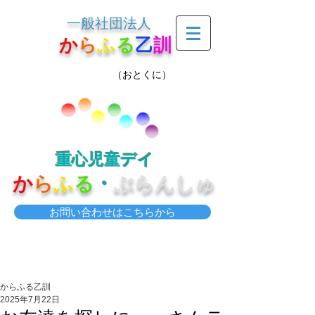
一般社団法人
か
ら
ふ
る
乙
訓
（おとくに）
重心児童デイ
か
ら
ふ
る
・
ぶらんしゅ
お問い合わせはこちらから
からふる乙訓
2025年7月22日