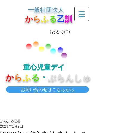
一般社団法人
か
ら
ふ
る
乙
訓
（おとくに）
重心児童デイ
か
ら
ふ
る
・
ぶらんしゅ
お問い合わせはこちらから
からふる乙訓
2023年1月9日