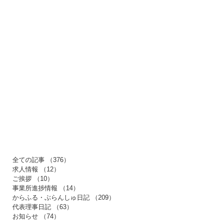
​カテゴリー
全ての記事
（376）
376件の記事
求人情報
（12）
12件の記事
ご挨拶
（10）
10件の記事
事業所進捗情報
（14）
14件の記事
からふる・ぶらんしゅ日記
（209）
209件の記事
代表理事日記
（63）
63件の記事
お知らせ
（74）
74件の記事