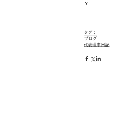
🍷
タグ：
ブログ
代表理事日記