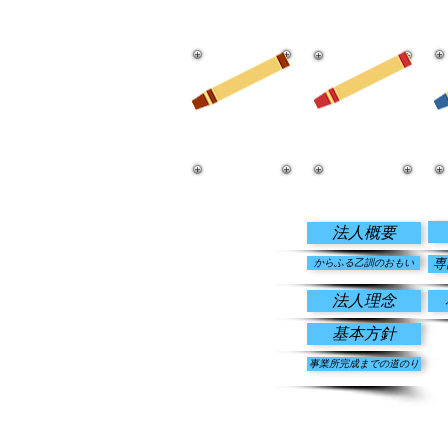
​ホーム
​法人情報
法人概要
専
からふる乙訓のおもい
法人理念
基本方針
事業所完成までの道のり