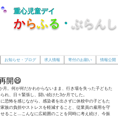
重心児童デイ
か
ら
ふ
る
・
ぶらんし
お知らせ・ブログ
求人情報
寄付のお願い
情報公開
再開😄
か月。何が何だかわからないまま、行き場を失った子どもた
られ、日々緊張し、闘い続けた3か月でした。
スに恐怖を感じながら、感染者を出さずに休校中の子どもた
ご家族の負担やストレスを軽減すること、従業員の雇用を守
させること…こんなに広範囲のことを同時に考え続け、今振