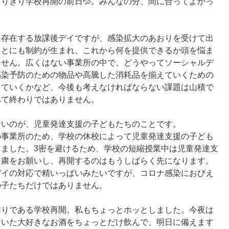
りぎり学校再開の前日💦。みんなの分、間に合ってよかっ
に存在する放課後デイですが、感染拡大のあおりを受けて出
ことにも制約が生まれ、これから何を提供できるか頭を悩ま
ません。広くはない事業所の中で、どうやってソーシャルデ
感染予防のための物品や高騰した消耗品を揃えていくための
していくかなど、今後も考えなければならない課題は山積で
て終わりではありません。 
ないのが、児童発達支援の子どもたちのことです。
の事業所のため、学校の休校によって児童発達支援の子ども
ました。3密を避けるため、学校の短縮授業中は児童発達支
自粛をお願いし、再開するのはもうしばらく先になります。
デイの対応で精いっぱいみたいですが、コロナ感染におびえ
の子たちだけではありません。
切りである学校再開。私もちょっとホッとしました。今夜は
ていた大好きなお酒をちょっとだけ飲んで、明日に備えます