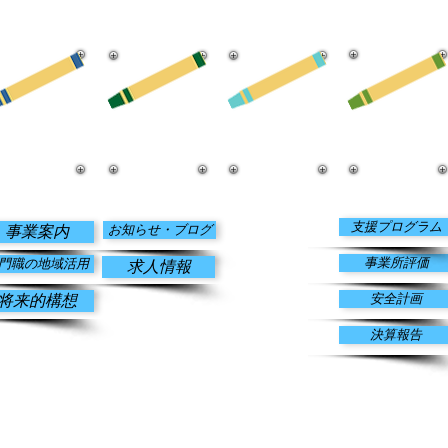
​情報公開
​事業案内
​お知らせ・
​寄付のお願い
ブログ
支援プログラム
お知らせ・ブログ
事業案内
事業所評価
門職の地域活用
求人情報
安全計画
将来的構想
決算報告