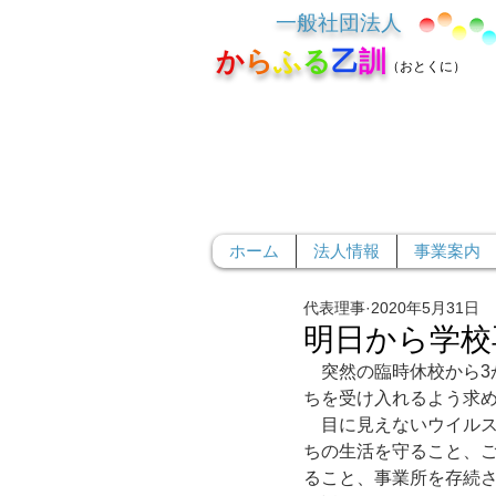
一般社団法人
か
ら
ふ
る
乙
訓
（おとくに）
ホーム
法人情報
事業案内
代表理事
2020年5月31日
明日から学校
　突然の臨時休校から3
ちを受け入れるよう求め
　目に見えないウイル
ちの生活を守ること、
ること、事業所を存続