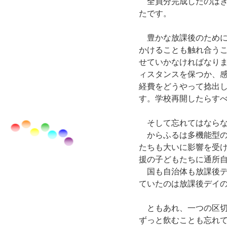
　全員分完成したのはぎ
たです。
　豊かな放課後のため
かけることも触れ合う
せていかなければなり
ィスタンスを保つか、
経費をどうやって捻出
す。学校再開したらすべ
　そして忘れてはなら
　からふるは多機能型
たちも大いに影響を受け
援の子どもたちに通所
　国も自治体も放課後
ていたのは放課後デイ
　ともあれ、一つの区
ずっと飲むことも忘れ