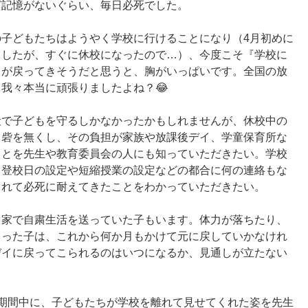
ど記憶がないぐらい、毎日必死でした。
子どもたちはようやく学校に行けることになり（4月初めに
ましたが、すぐに休校になったので…）、今度こそ『学校に
常が戻ってきそうだと思うと、胸がいっぱいです。全国の放
我々本当に頑張りましたよね？😂
段で子どもを守るしかなかったかもしれませんが、休校中の
う砦を無くし、その負担が家族や放課後デイ、学童保育所な
ことを先生や教育委員会の人にも知っていただきたい。学校
、登校日の設定や短縮授業の設定などの都合に何の連絡もな
されて必死に耐えてきたことをわかっていただきたい。
、家で自粛生活を送っていた子もいます。体力が落ちたり、
まった子は、これから何か月もかけて元に戻していかなけれ
デイに戻ってこられるのはいつになるか、見通しが立たない
期間中に、子どもたちが学校を離れて見せてくれた姿を先生