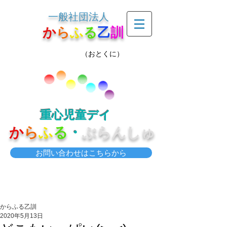
一般社団法人
か
ら
ふ
る
乙
訓
（おとくに）
重心児童デイ
か
ら
ふ
る
・
ぶらんしゅ
お問い合わせはこちらから
からふる乙訓
2020年5月13日