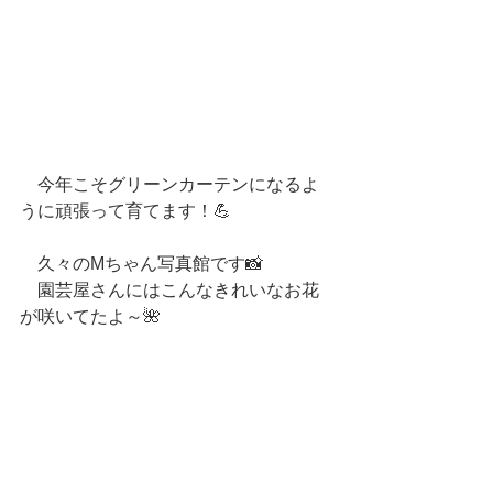
　今年こそグリーンカーテンになるよ
うに頑張って育てます！💪
　久々のMちゃん写真館です📸
　園芸屋さんにはこんなきれいなお花
が咲いてたよ～🌺