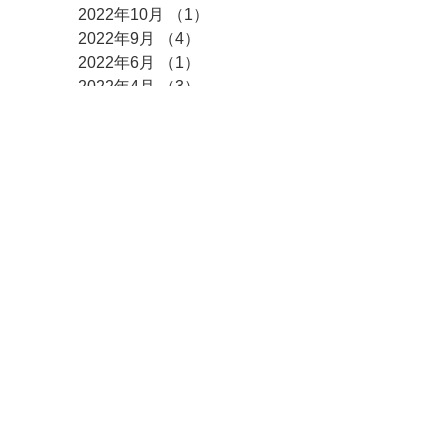
2022年10月
（1）
1件の記事
2022年9月
（4）
4件の記事
2022年6月
（1）
1件の記事
2022年4月
（3）
3件の記事
2022年3月
（3）
3件の記事
2022年2月
（2）
2件の記事
2022年1月
（8）
8件の記事
​カテゴリー
全ての記事
（376）
376件の記事
求人情報
（12）
12件の記事
ご挨拶
（10）
10件の記事
事業所進捗情報
（14）
14件の記事
からふる・ぶらんしゅ日記
（209）
209件の記事
代表理事日記
（63）
63件の記事
お知らせ
（74）
74件の記事