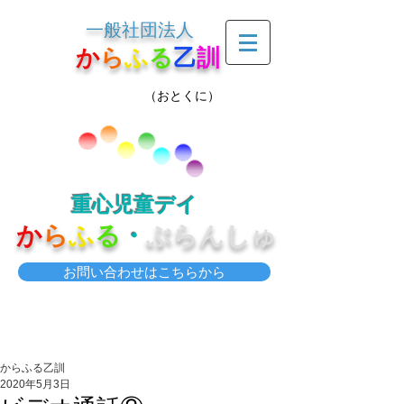
一般社団法人
か
ら
ふ
る
乙
訓
（おとくに）
重心児童デイ
か
ら
ふ
る
・
ぶらんしゅ
お問い合わせはこちらから
からふる乙訓
2020年5月3日