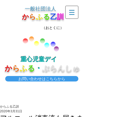
一般社団法人
か
ら
ふ
る
乙
訓
（おとくに）
重心児童デイ
か
ら
ふ
る
・
ぶらんしゅ
お問い合わせはこちらから
からふる乙訓
2020年3月31日