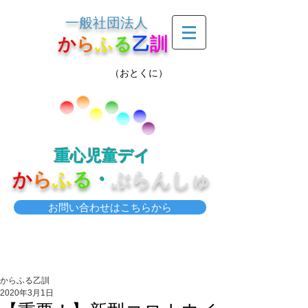
一般社団法人
か
ら
ふ
る
乙
訓
（おとくに）
重心児童デイ
か
ら
ふ
る
・
ぶらんしゅ
お問い合わせはこちらから
からふる乙訓
2020年3月1日