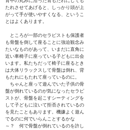
背中の丸みに沿った背もたれにしても
たれさせてあげると、しっかり頭が上
がって手が使いやすくなる、というこ
とはよくあります。
　ところが一部のセラピストも保護者
も骨盤を倒して座ることに強迫観念み
たいなものがあって、いまだに直角に
近い車椅子に座っている子どもに出会
います。私たちだって椅子に座るとき
は大体リラックスして骨盤は倒れ、背
もたれにもたれて座っているのに。
　ちゃんと座って遊んでいた子供の骨
盤が倒れているのが気になったセラピ
ストが、骨盤を起こすシーティングを
して子どもに泣いて拒否されているの
を見たこともあります。機嫌よく遊ん
でるのに何でいらんことするかな
～？　何で骨盤が倒れているのを許し