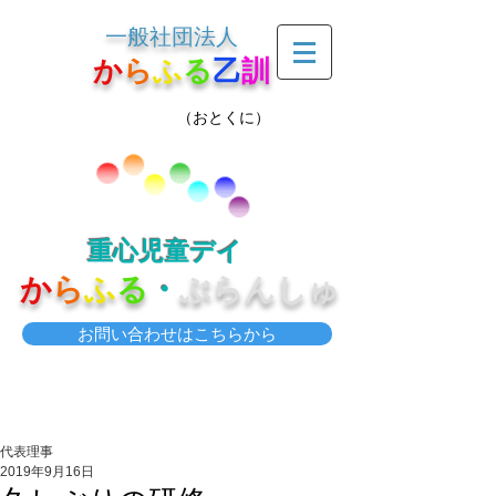
一般社団法人
か
ら
ふ
る
乙
訓
（おとくに）
重心児童デイ
か
ら
ふ
る
・
ぶらんしゅ
お問い合わせはこちらから
代表理事
2019年9月16日