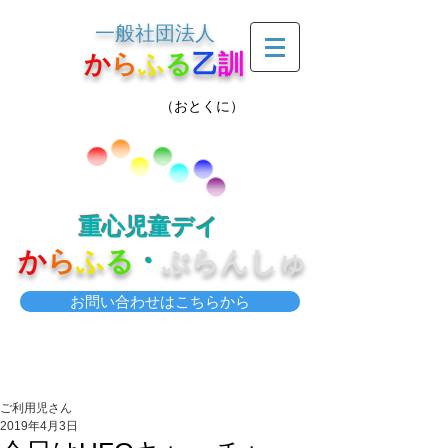
一般社団法人
か
ら
ふ
る
乙
訓
（おとくに）
重心児童デイ
か
ら
ふ
る
・
ぶらんしゅ
お問い合わせはこちらから
ご利用児さん
2019年4月3日