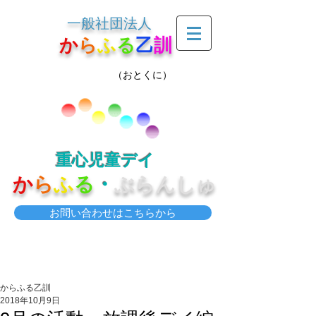
一般社団法人
か
ら
ふ
る
乙
訓
（おとくに）
重心児童デイ
か
ら
ふ
る
・
ぶらんしゅ
お問い合わせはこちらから
からふる乙訓
2018年10月9日