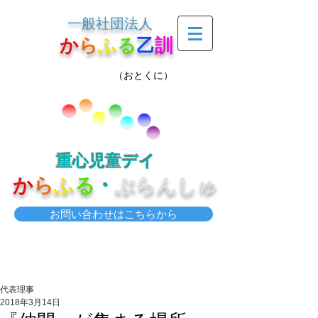
一般社団法人
か
ら
ふ
る
乙
訓
（おとくに）
重心児童デイ
か
ら
ふ
る
・
ぶらんしゅ
お問い合わせはこちらから
代表理事
2018年3月14日