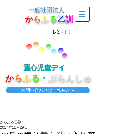
一般社団法人
か
ら
ふ
る
乙
訓
（おとくに）
重心児童デイ
か
ら
ふ
る
・
ぶらんしゅ
お問い合わせはこちらから
からふる乙訓
2017年11月29日