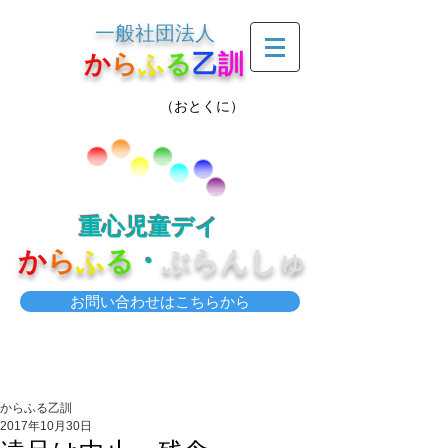
一般社団法人
か
ら
ふ
る
乙
訓
（おとくに）
重心児童デイ
か
ら
ふ
る
・
ぶらんしゅ
お問い合わせはこちらから
からふる乙訓
2017年10月30日