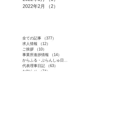
2022年2月
（2）
2件の記事
​カテゴリー
全ての記事
（377）
377件の記事
求人情報
（12）
12件の記事
ご挨拶
（10）
10件の記事
事業所進捗情報
（14）
14件の記事
からふる・ぶらんしゅ日記
（210）
210件の記事
代表理事日記
（63）
63件の記事
お知らせ
（74）
74件の記事
​ホーム