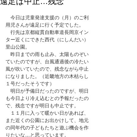
遠足は中止…残念
　今日は児童発達支援の（月）のご利
用児さんが遠足に行く予定でした。
　行先は京都縦貫自動車道長岡京イン
ター近くにできた西代（にしんだい）
里山公園。
　昨日までの雨も止み、太陽ものぞい
ていたのですが、台風通過後の冷たい
風が吹いていたので、残念ながら中止
になりました。（近畿地方の木枯らし
１号だったそうです）
　明日が予備日だったのですが、明日
も今日より冷え込むとの予報だったの
で、残念ですが明日も中止です。
　１１月に入って暖かい日があれば、
また近くの公園にお出かけして、地元
の同年代の子どもたちと遊ぶ機会を作
りたいな…と思っています。