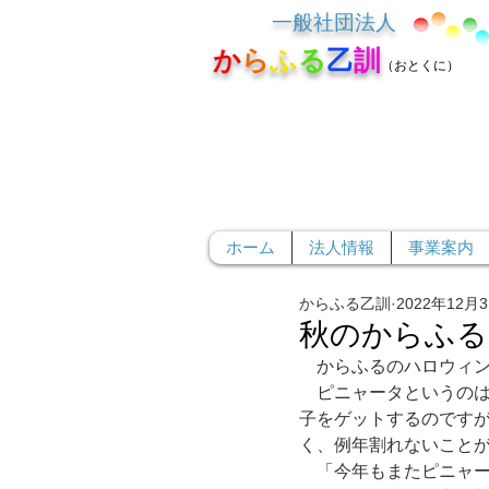
一般社団法人
か
ら
ふ
る
乙
訓
（おとくに）
ホーム
法人情報
事業案内
からふる乙訓
2022年12月
秋のからふる
　からふるのハロウィ
　ピニャータというの
子をゲットするのです
く、例年割れないことが
　「今年もまたピニャ