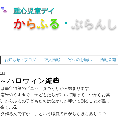
重心児童デイ
か
ら
ふ
る
・
ぶらんし
お知らせ・ブログ
求人情報
寄付のお願い
情報公開
31日
～ハロウィン編🎃
ンは毎年恒例のピニャータづくりから始まります。
は南米のくす玉で、子どもたちが叩いて割って、中からお菓
が、からふるの子どもたちはなかなか叩いて割ることが難し
多く…💦
ータ作るんですか～」という職員の声がちらほらありつつ