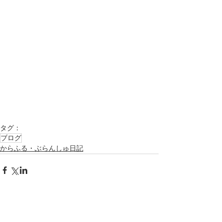
タグ：
ブログ
からふる・ぶらんしゅ日記
アーカイブ