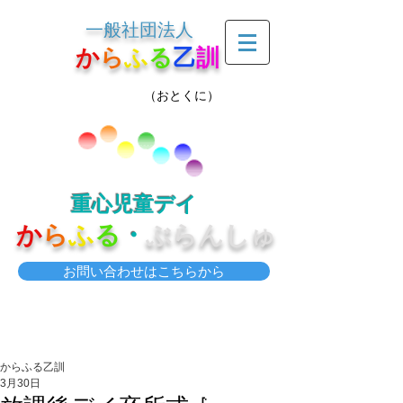
一般社団法人
か
ら
ふ
る
乙
訓
（おとくに）
重心児童デイ
か
ら
ふ
る
・
ぶらんしゅ
お問い合わせはこちらから
からふる乙訓
3月30日