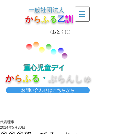
一般社団法人
か
ら
ふ
る
乙
訓
（おとくに）
重心児童デイ
か
ら
ふ
る
・
ぶらんしゅ
お問い合わせはこちらから
代表理事
2024年5月30日