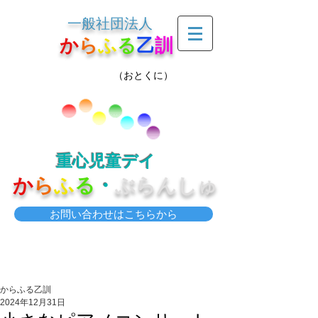
一般社団法人
か
ら
ふ
る
乙
訓
（おとくに）
重心児童デイ
か
ら
ふ
る
・
ぶらんしゅ
お問い合わせはこちらから
からふる乙訓
2024年12月31日