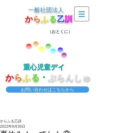
一般社団法人
か
ら
ふ
る
乙
訓
（おとくに）
重心児童デイ
か
ら
ふ
る
・
ぶらんしゅ
お問い合わせはこちらから
からふる乙訓
2022年9月30日