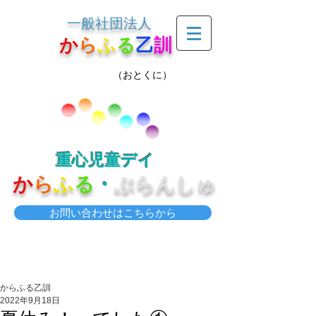
一般社団法人
か
ら
ふ
る
乙
訓
（おとくに）
重心児童デイ
か
ら
ふ
る
・
ぶらんしゅ
お問い合わせはこちらから
からふる乙訓
2022年9月18日