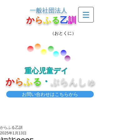
一般社団法人
か
ら
ふ
る
乙
訓
（おとくに）
重心児童デイ
か
ら
ふ
る
・
ぶらんしゅ
お問い合わせはこちらから
からふる乙訓
2025年1月13日