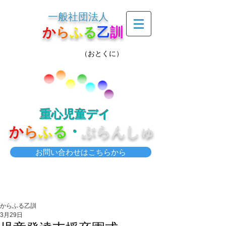
一般社団法人
か
ら
ふ
る
乙
訓
（おとくに）
重心児童デイ
か
ら
ふ
る
・
ぶらんしゅ
お問い合わせはこちらから
からふる乙訓
3月29日