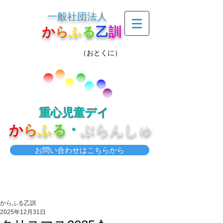
一般社団法人
か
ら
ふ
る
乙
訓
（おとくに）
重心児童デイ
か
ら
ふ
る
・
ぶらんしゅ
お問い合わせはこちらから
からふる乙訓
2025年12月31日